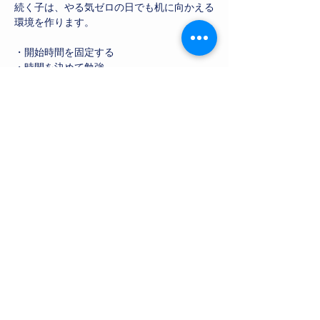
続く子は、やる気ゼロの日でも机に向かえる
環境を作ります。
・開始時間を固定する
・時間を決めて勉強
・自分を過信しすぎない
やる気より、仕組みがあなたを救います。
質問があれば【家庭教師は九大医学部生】に
お気軽にご相談ください！
Previous
Next
​家庭教師は九大医学部生
​株式会社KLB