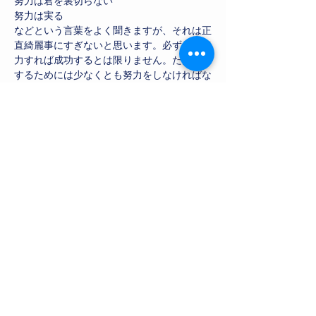
努力は君を裏切らない
努力は実る
などという言葉をよく聞きますが、それは正
直綺麗事にすぎないと思います。必ずしも努
力すれば成功するとは限りません。ただ成功
するためには少なくとも努力をしなければな
らないのです。勉強に限らず、野球選手、大
手会社の社長など成功した人はみんな努力し
ているのです。努力を怠らず、しっかり勉強
に向き合いましょう。
【家庭教師は九大医学部生】ではどうすれば
努力が成功に結びつくかを生徒の方と一緒に
考えてサポートしていきます！
Previous
Next
​家庭教師は九大医学部生
​株式会社KLB